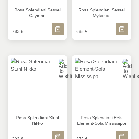
Rosa Splendiani Sessel Cayman
Rosa Splendiani Sessel My
Rosa Splendiani Sessel
Rosa Splendiani Sessel
Cayman
Mykonos
IN DEN WARENKORB
IN DEN WA
783
€
685
€
Rosa Splendiani Stuhl Nikko
Rosa Splendiani Eck-Element
Rosa Splendiani Stuhl
Rosa Splendiani Eck-
Nikko
Element-Sofa Mississippi
IN DEN WARENKORB
IN DEN WA