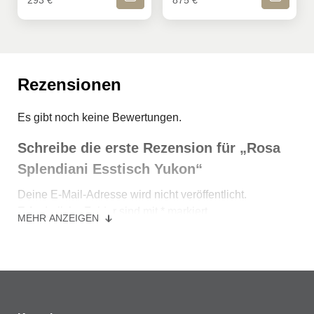
293
€
875
€
Rezensionen
Es gibt noch keine Bewertungen.
Schreibe die erste Rezension für „Rosa
Splendiani Esstisch Yukon“
Deine E-Mail-Adresse wird nicht veröffentlicht.
Erforderliche Felder sind mit
*
markiert
MEHR ANZEIGEN
Ihre Bewertung
*
Ihre Bewertung
*