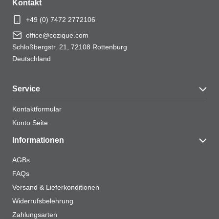
Kontakt
+49 (0) 7472 2772106
Name
*
office@cozique.com
Schloßbergstr. 21, 72108 Rottenburg
Deutschland
Service
E-Mail
*
Kontaktformular
Konto Seite
Informationen
Name, E-Mail-Adresse und Website in diesem
Browser für meinen nächsten Kommentar speichern.
AGBs
FAQs
Versand & Lieferkonditionen
Widerrufsbelehrung
Zahlungsarten