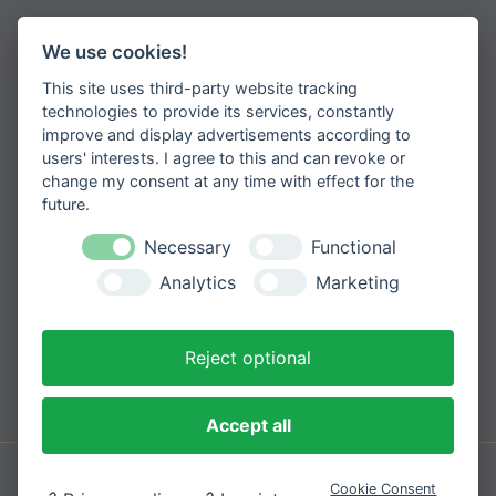
Jetzt zum Newsletter anmelden
We use cookies!
This site uses third-party website tracking
Erhalten Sie spannende Angebote und
neueste Informationen zu unseren
technologies to provide its services, constantly
Produkten
improve and display advertisements according to
users' interests. I agree to this and can revoke or
change my consent at any time with effect for the
future.
Necessary
Functional
Please
Mit der Anmeldung zum Newsletter
leave
stimmen Sie zu, dass wir Ihre
Analytics
Marketing
Informationen im Rahmen unserer
this
Datenschutzbestimmungen
verarbeiten.
field
empty.
Reject optional
Sicher bezahlen mit
Accept all
Impressum
Datenschutzerklärung
Cookie Consent