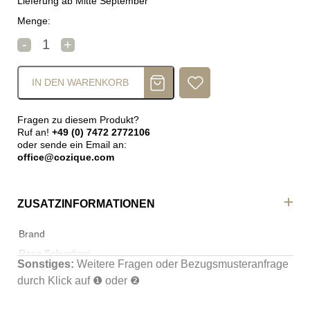
Lieferung ab Mitte September
Menge:
Rosa Splendiani Esstisch Yukon Menge
-
+
IN DEN WARENKORB
Fragen zu diesem Produkt?
Ruf an!
+49 (0) 7472 2772106
oder sende ein Email an:
office@cozique.com
ZUSATZINFORMATIONEN
Brand
Rosa Splendiani
Sonstiges:
Weitere Fragen oder Bezugsmusteranfrage
durch Klick auf ❶ oder ❷