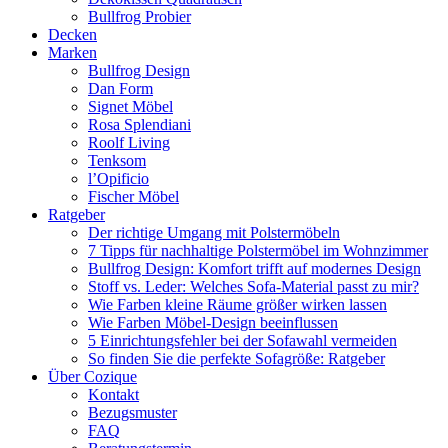
Bullfrog Probier
Decken
Marken
Bullfrog Design
Dan Form
Signet Möbel
Rosa Splendiani
Roolf Living
Tenksom
l’Opificio
Fischer Möbel
Ratgeber
Der richtige Umgang mit Polstermöbeln
7 Tipps für nachhaltige Polstermöbel im Wohnzimmer
Bullfrog Design: Komfort trifft auf modernes Design
Stoff vs. Leder: Welches Sofa-Material passt zu mir?
Wie Farben kleine Räume größer wirken lassen
Wie Farben Möbel-Design beeinflussen
5 Einrichtungsfehler bei der Sofawahl vermeiden
So finden Sie die perfekte Sofagröße: Ratgeber
Über Cozique
Kontakt
Bezugsmuster
FAQ