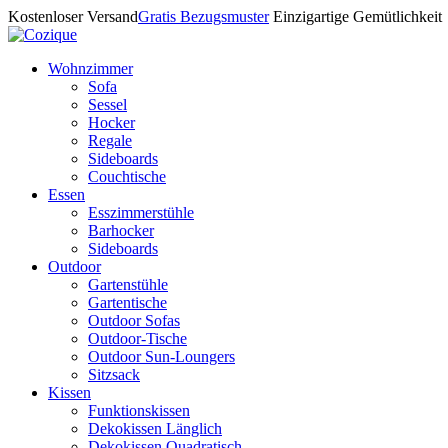
Kostenloser Versand
Gratis Bezugsmuster
Einzigartige Gemütlichkeit
Wohnzimmer
Sofa
Sessel
Hocker
Regale
Sideboards
Couchtische
Essen
Esszimmerstühle
Barhocker
Sideboards
Outdoor
Gartenstühle
Gartentische
Outdoor Sofas
Outdoor-Tische
Outdoor Sun-Loungers
Sitzsack
Kissen
Funktionskissen
Dekokissen Länglich
Dekokissen Quadratisch