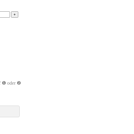
+
uf ❶ oder ❷