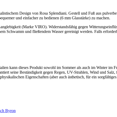
alistischem Design von Rosa Splendiani. Gestell und Fuß aus pulverb
te bequemer und einfacher zu bedienen (6 mm Glasstärke) zu machen.
Langlebigkeit (Marke VIRO). Widerstandsfähig gegen Witterungseinflüss
inem Schwamm und fließendem Wasser gereinigt werden. Falls erforderl
ialien kann dieses Produkt sowohl im Sommer als auch im Winter im Fr
rantiert seine Beständigkeit gegen Regen, UV-Strahlen, Wind und Salz, f
 physikalischen Eigenschaften (aber auch ästhetisch, für ein sorgfältige
sch Byron