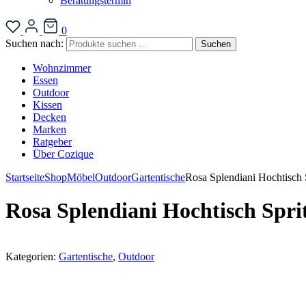
Beratungstermin
0
Suchen nach:
Suchen
Wohnzimmer
Essen
Outdoor
Kissen
Decken
Marken
Ratgeber
Über Cozique
Startseite
Shop
Möbel
Outdoor
Gartentische
Rosa Splendiani Hochtisch 
Rosa Splendiani Hochtisch Spri
Kategorien:
Gartentische
,
Outdoor