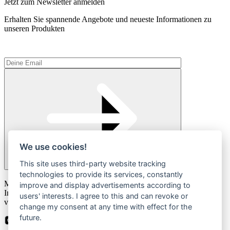
Jetzt zum Newsletter anmelden
Erhalten Sie spannende Angebote und neueste Informationen zu
unseren Produkten
We use cookies!
This site uses third-party website tracking
technologies to provide its services, constantly
Please
Mit der Anmeldung zum Newsletter stimmen Sie zu, dass wir Ihre
leave
improve and display advertisements according to
Informationen im Rahmen unserer
Datenschutzbestimmungen
this
users' interests. I agree to this and can revoke or
verarbeiten.
field
change my consent at any time with effect for the
empty.
future.