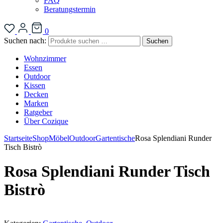
FAQ
Beratungstermin
0
Suchen nach:
Suchen
Wohnzimmer
Essen
Outdoor
Kissen
Decken
Marken
Ratgeber
Über Cozique
Startseite
Shop
Möbel
Outdoor
Gartentische
Rosa Splendiani Runder
Tisch Bistrò
Rosa Splendiani Runder Tisch
Bistrò