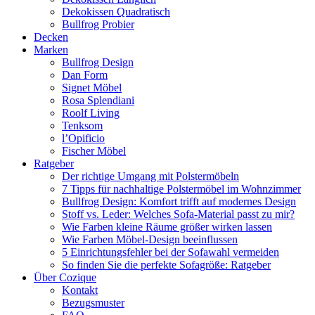
Dekokissen Quadratisch
Bullfrog Probier
Decken
Marken
Bullfrog Design
Dan Form
Signet Möbel
Rosa Splendiani
Roolf Living
Tenksom
l’Opificio
Fischer Möbel
Ratgeber
Der richtige Umgang mit Polstermöbeln
7 Tipps für nachhaltige Polstermöbel im Wohnzimmer
Bullfrog Design: Komfort trifft auf modernes Design
Stoff vs. Leder: Welches Sofa-Material passt zu mir?
Wie Farben kleine Räume größer wirken lassen
Wie Farben Möbel-Design beeinflussen
5 Einrichtungsfehler bei der Sofawahl vermeiden
So finden Sie die perfekte Sofagröße: Ratgeber
Über Cozique
Kontakt
Bezugsmuster