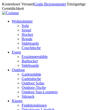
Kostenloser Versand
Gratis Bezugsmuster
Einzigartige
Gemütlichkeit
Wohnzimmer
Sofa
Sessel
Hocker
Regale
Sideboards
Couchtische
Essen
Esszimmerstühle
Barhocker
Sideboards
Outdoor
Gartenstühle
Gartentische
Outdoor Sofas
Outdoor-Tische
Outdoor Sun-Loungers
Sitzsack
Kissen
Funktionskissen
Dekokissen Länglich