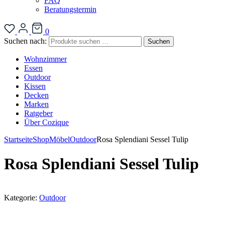
FAQ
Beratungstermin
0
Suchen nach:
Suchen
Wohnzimmer
Essen
Outdoor
Kissen
Decken
Marken
Ratgeber
Über Cozique
Startseite
Shop
Möbel
Outdoor
Rosa Splendiani Sessel Tulip
Rosa Splendiani Sessel Tulip
Kategorie:
Outdoor