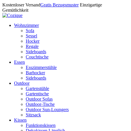
Kostenloser Versand
Gratis Bezugsmuster
Einzigartige
Gemütlichkeit
Wohnzimmer
Sofa
Sessel
Hocker
Regale
Sideboards
Couchtische
Essen
Esszimmerstühle
Barhocker
Sideboards
Outdoor
Gartenstühle
Gartentische
Outdoor Sofas
Outdoor-Tische
Outdoor Sun-Loungers
Sitzsack
Kissen
Funktionskissen
Dekokissen Länglich