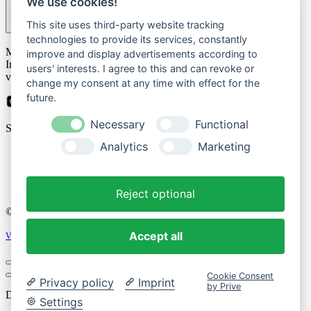
We use cookies!
This site uses third-party website tracking
technologies to provide its services, constantly
Please
Mit der Anmeldung zum Newsletter stimmen Sie zu, dass wir Ihre
leave
improve and display advertisements according to
Informationen im Rahmen unserer
Datenschutzbestimmungen
this
users' interests. I agree to this and can revoke or
verarbeiten.
field
change my consent at any time with effect for the
empty.
future.
Necessary
Functional
Sicher bezahlen mit
Analytics
Marketing
Impressum
Datenschutzerklärung
Reject optional
© 2026 Cozique
Accept all
Vertrag widerrufen
Cookie Consent
Privacy policy
Imprint
by Prive
Dein Einkaufswagen
Settings