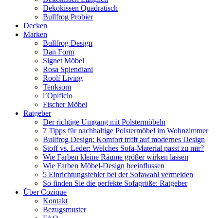
Dekokissen Quadratisch
Bullfrog Probier
Decken
Marken
Bullfrog Design
Dan Form
Signet Möbel
Rosa Splendiani
Roolf Living
Tenksom
l’Opificio
Fischer Möbel
Ratgeber
Der richtige Umgang mit Polstermöbeln
7 Tipps für nachhaltige Polstermöbel im Wohnzimmer
Bullfrog Design: Komfort trifft auf modernes Design
Stoff vs. Leder: Welches Sofa-Material passt zu mir?
Wie Farben kleine Räume größer wirken lassen
Wie Farben Möbel-Design beeinflussen
5 Einrichtungsfehler bei der Sofawahl vermeiden
So finden Sie die perfekte Sofagröße: Ratgeber
Über Cozique
Kontakt
Bezugsmuster