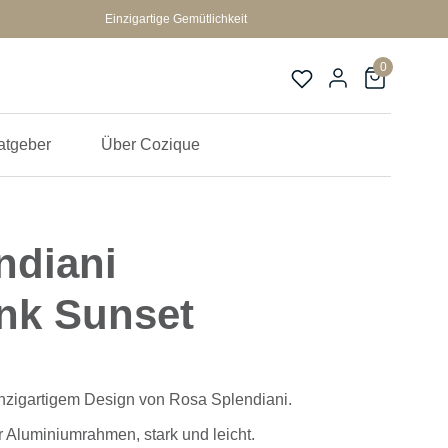
Einzigartige Gemütlichkeit
0
atgeber
Über Cozique
ndiani
nk Sunset
nzigartigem Design von Rosa Splendiani.
r Aluminiumrahmen, stark und leicht.