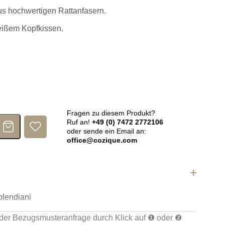
us hochwertigen Rattanfasern.
ißem Kopfkissen.
bank Sunset Menge
Fragen zu diesem Produkt?
Ruf an!
+49 (0) 7472 2772106
oder sende ein Email an:
office@cozique.com
lendiani
der Bezugsmusteranfrage durch Klick auf ❶ oder ❷
hite