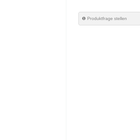
Weberei
❶
Produktfrage stellen