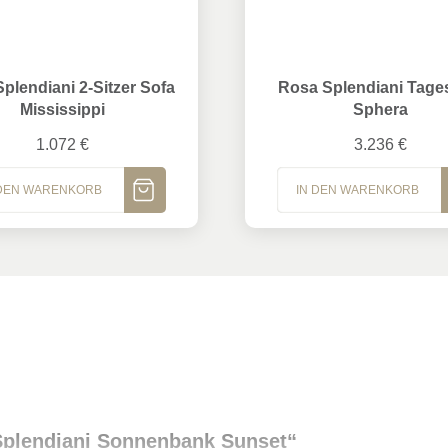
endiani 2-Sitzer Sofa Mississippi
Rosa Splendiani Tagesbett
plendiani 2-Sitzer Sofa
Rosa Splendiani Tage
Mississippi
Sphera
1.072
€
3.236
€
 DEN WARENKORB
IN DEN WARENKORB
 Splendiani Sonnenbank Sunset“