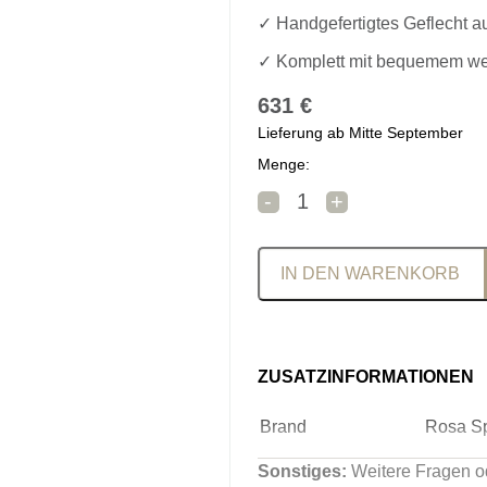
✓ Handgefertigtes Geflecht a
✓ Komplett mit bequemem we
631
€
Lieferung ab Mitte September
Menge:
Rosa Splendiani Sonnen
-
+
IN DEN WARENKORB
ZUSATZINFORMATIONEN
Brand
Rosa Sp
Sonstiges:
Weitere Fragen o
Veredelung /
Stone W