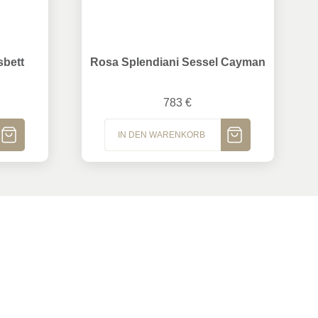
 Sphera
Rosa Splendiani Sessel Cayman
sbett
Rosa Splendiani Sessel Cayman
783
€
IN DEN WARENKORB