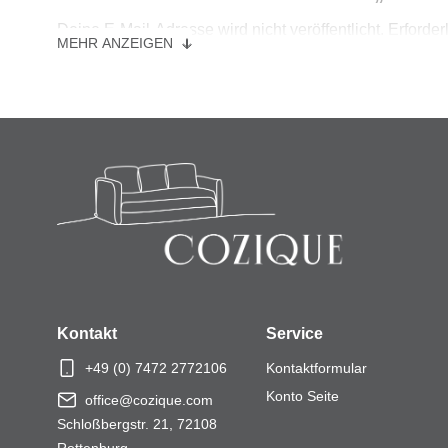
Deine E-Mail-Adresse wird nicht veröffentlicht.
Erforder
MEHR ANZEIGEN
Ihre Bewertung
*
Ihre Bewertung
*
Name
*
Kontakt
Service
E-Mail
*
+49 (0) 7472 2772106
Kontaktformular
Konto Seite
office@cozique.com
Schloßbergstr. 21, 72108