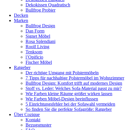
Dekokissen Quadratisch
Bullfrog Probier
Decken
Marken
Bullfrog Design
Dan Form
Signet Möbel
Rosa Splendiani
Roolf Living
Tenksom
l’Opificio
Fischer Möbel
Ratgeber
Der richtige Umgang mit Polstermöbeln
7 Tipps für nachhaltige Polstermöbel im Wohnzimmer
Bullfrog Design: Komfort trifft auf modernes Design
Stoff vs. Leder: Welches Sofa-Material passt zu mir?
Wie Farben kleine Räume größer wirken lassen
Wie Farben Möbel-Design beeinflussen
5 Einrichtungsfehler bei der Sofawahl vermeiden
So finden Sie die perfekte Sofagröße: Ratgeber
Über Cozique
Kontakt
Bezugsmuster