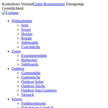
Kostenloser Versand
Gratis Bezugsmuster
Einzigartige
Gemütlichkeit
Wohnzimmer
Sofa
Sessel
Hocker
Regale
Sideboards
Couchtische
Essen
Esszimmerstühle
Barhocker
Sideboards
Outdoor
Gartenstühle
Gartentische
Outdoor Sofas
Outdoor-Tische
Outdoor Sun-Loungers
Sitzsack
Kissen
Funktionskissen
Dekokissen Länglich