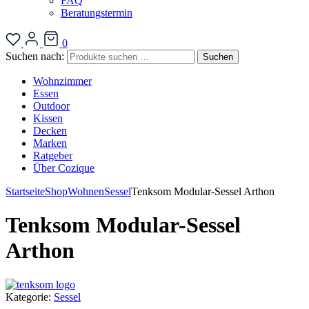
FAQ
Beratungstermin
0
Suchen nach:
Suchen
Wohnzimmer
Essen
Outdoor
Kissen
Decken
Marken
Ratgeber
Über Cozique
Startseite
Shop
Wohnen
Sessel
Tenksom Modular-Sessel Arthon
Tenksom Modular-Sessel
Arthon
Kategorie:
Sessel