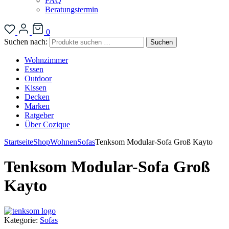
FAQ
Beratungstermin
0
Suchen nach:
Suchen
Wohnzimmer
Essen
Outdoor
Kissen
Decken
Marken
Ratgeber
Über Cozique
Startseite
Shop
Wohnen
Sofas
Tenksom Modular-Sofa Groß Kayto
Tenksom Modular-Sofa Groß
Kayto
Kategorie:
Sofas