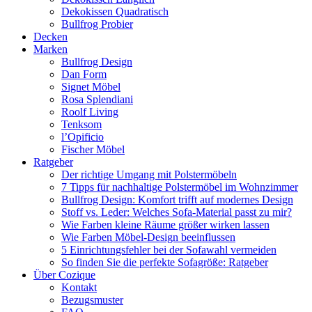
Dekokissen Quadratisch
Bullfrog Probier
Decken
Marken
Bullfrog Design
Dan Form
Signet Möbel
Rosa Splendiani
Roolf Living
Tenksom
l’Opificio
Fischer Möbel
Ratgeber
Der richtige Umgang mit Polstermöbeln
7 Tipps für nachhaltige Polstermöbel im Wohnzimmer
Bullfrog Design: Komfort trifft auf modernes Design
Stoff vs. Leder: Welches Sofa-Material passt zu mir?
Wie Farben kleine Räume größer wirken lassen
Wie Farben Möbel-Design beeinflussen
5 Einrichtungsfehler bei der Sofawahl vermeiden
So finden Sie die perfekte Sofagröße: Ratgeber
Über Cozique
Kontakt
Bezugsmuster