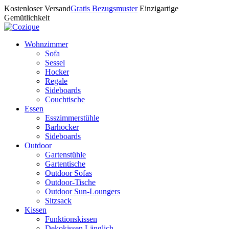
Kostenloser Versand
Gratis Bezugsmuster
Einzigartige
Gemütlichkeit
Wohnzimmer
Sofa
Sessel
Hocker
Regale
Sideboards
Couchtische
Essen
Esszimmerstühle
Barhocker
Sideboards
Outdoor
Gartenstühle
Gartentische
Outdoor Sofas
Outdoor-Tische
Outdoor Sun-Loungers
Sitzsack
Kissen
Funktionskissen
Dekokissen Länglich