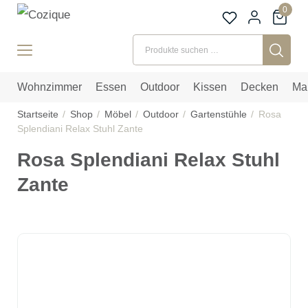
0
Suchen nach:
Wohnzimmer
Essen
Outdoor
Kissen
Decken
Ma
Startseite
Shop
Möbel
Outdoor
Gartenstühle
Rosa
Splendiani Relax Stuhl Zante
Rosa Splendiani Relax Stuhl
Zante