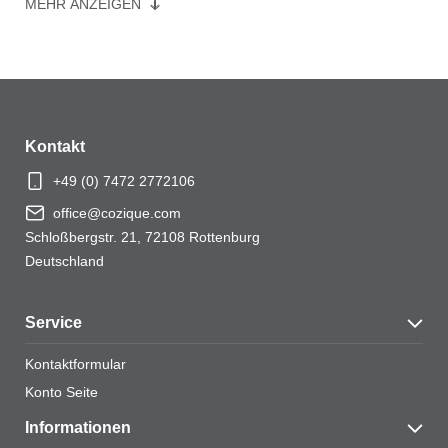
MEHR ANZEIGEN
Ihre Bewertung
*
Ihre Bewertung
*
Kontakt
+49 (0) 7472 2772106
office@cozique.com
Schloßbergstr. 21, 72108 Rottenburg
Deutschland
Service
Kontaktformular
Name
*
Konto Seite
Informationen