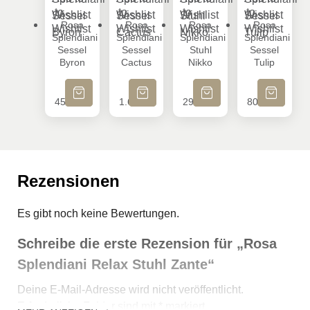
Wishlist
Wishlist
Wishlist
Wishlist
Rosa Splendiani Sessel Byron
Rosa Splendiani Sessel Cactus
Rosa Splendiani Stuhl Ni
Rosa Splendi
Rosa
Rosa
Rosa
Rosa
Splendiani
Splendiani
Splendiani
Splendiani
Sessel
Sessel
Stuhl
Sessel
Byron
Cactus
Nikko
Tulip
IN DEN WARENKORB
IN DEN WARENKORB
IN DEN WARENKORB
IN DEN WA
454
€
1.652
€
293
€
807
€
Rezensionen
Es gibt noch keine Bewertungen.
Schreibe die erste Rezension für „Rosa
Splendiani Relax Stuhl Zante“
Deine E-Mail-Adresse wird nicht veröffentlicht.
Erforderliche Felder sind mit
*
markiert