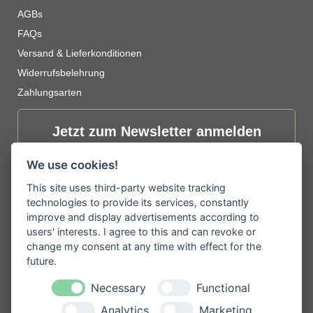
AGBs
E-Mail
*
FAQs
Versand & Lieferkonditionen
Widerrufsbelehrung
Zahlungsarten
Name, E-Mail-Adresse und Website in diesem
Browser für meinen nächsten Kommentar speichern.
Jetzt zum Newsletter anmelden
Erhalten Sie spannende Angebote und
We use cookies!
neueste Informationen zu unseren
Produkten
This site uses third-party website tracking
technologies to provide its services, constantly
improve and display advertisements according to
users' interests. I agree to this and can revoke or
change my consent at any time with effect for the
Please
future.
Mit der Anmeldung zum Newsletter
leave
stimmen Sie zu, dass wir Ihre
Informationen im Rahmen unserer
Necessary
Functional
this
Datenschutzbestimmungen
verarbeiten.
field
Analytics
Marketing