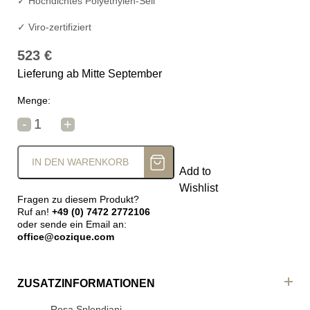
✓ Hochdichtes Polyethylen-Seil
✓ Viro-zertifiziert
523
€
Lieferung ab Mitte September
Menge:
Rosa Splendiani Relax Stuhl Zante Menge
-
+
IN DEN WARENKORB
Add to
Wishlist
Fragen zu diesem Produkt?
Ruf an!
+49 (0) 7472 2772106
oder sende ein Email an:
office@cozique.com
ZUSATZINFORMATIONEN
Rosa Splendiani