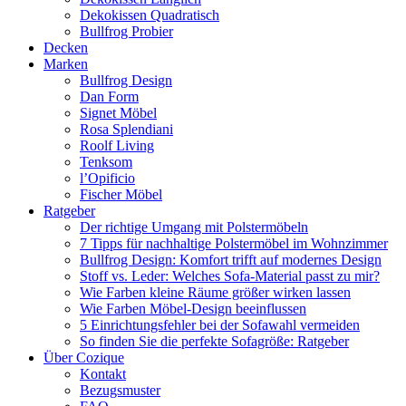
Dekokissen Quadratisch
Bullfrog Probier
Decken
Marken
Bullfrog Design
Dan Form
Signet Möbel
Rosa Splendiani
Roolf Living
Tenksom
l’Opificio
Fischer Möbel
Ratgeber
Der richtige Umgang mit Polstermöbeln
7 Tipps für nachhaltige Polstermöbel im Wohnzimmer
Bullfrog Design: Komfort trifft auf modernes Design
Stoff vs. Leder: Welches Sofa-Material passt zu mir?
Wie Farben kleine Räume größer wirken lassen
Wie Farben Möbel-Design beeinflussen
5 Einrichtungsfehler bei der Sofawahl vermeiden
So finden Sie die perfekte Sofagröße: Ratgeber
Über Cozique
Kontakt
Bezugsmuster