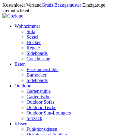
Kostenloser Versand
Gratis Bezugsmuster
Einzigartige
Gemütlichkeit
Wohnzimmer
Sofa
Sessel
Hocker
Regale
Sideboards
Couchtische
Essen
Esszimmerstühle
Barhocker
Sideboards
Outdoor
Gartenstühle
Gartentische
Outdoor Sofas
Outdoor-Tische
Outdoor Sun-Loungers
Sitzsack
Kissen
Funktionskissen
Dekokissen Länglich