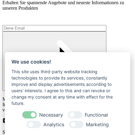
Erhalten Sie spannende Angebote und neueste Informationen zu
unseren Produkten
We use cookies!
This site uses third-party website tracking
technologies to provide its services, constantly
improve and display advertisements according to
users' interests. I agree to this and can revoke or
Please
change my consent at any time with effect for the
Mit der Anmeldung zum Newsletter stimmen Sie zu, dass wir Ihre
leave
future.
Informationen im Rahmen unserer
Datenschutzbestimmungen
this
verarbeiten.
field
Necessary
Functional
empty.
Analytics
Marketing
Sicher bezahlen mit