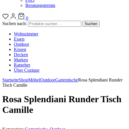
FAQ
Beratungstermin
0
Suchen nach:
Suchen
Wohnzimmer
Essen
Outdoor
Kissen
Decken
Marken
Ratgeber
Über Cozique
Startseite
Shop
Möbel
Outdoor
Gartentische
Rosa Splendiani Runder
Tisch Camille
Rosa Splendiani Runder Tisch
Camille